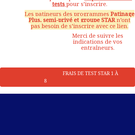
tests
pour s’inscrire.
Les patineurs des programmes
Patinage
Plus, semi-privé et groupe STAR
n’ont
pas besoin de s’inscrire avec ce lien.
Merci de suivre les
indications de vos
entraîneurs.
FRAIS DE TEST STAR 1 À
8