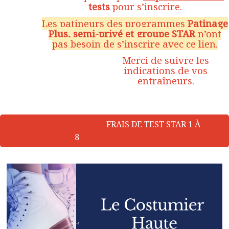
tests
pour s’inscrire.
Les patineurs des programmes
Patinage
Plus, semi-privé et groupe STAR
n’ont
pas besoin de s’inscrire avec ce lien.
Merci de suivre les
indications de vos
entraîneurs.
FRAIS DE TEST STAR 1 À
8